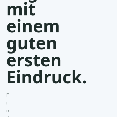
mit
einem
guten
ersten
Eindruck.
F
i
n