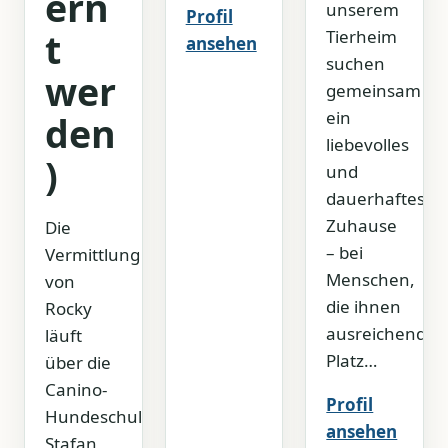
ern
unserem
Profil
t
Tierheim
ansehen
suchen
wer
gemeinsam
ein
den
liebevolles
)
und
dauerhaftes
Zuhause
Die
– bei
Vermittlung
Menschen,
von
die ihnen
Rocky
ausreichend
läuft
Platz…
über die
Canino-
Profil
Hundeschule
ansehen
Stafan