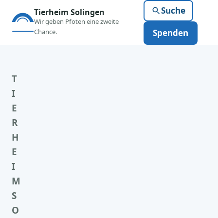
Suche
Tierheim Solingen
Wir geben Pfoten eine zweite
Chance.
Spenden
T
I
E
R
H
E
I
M
S
O