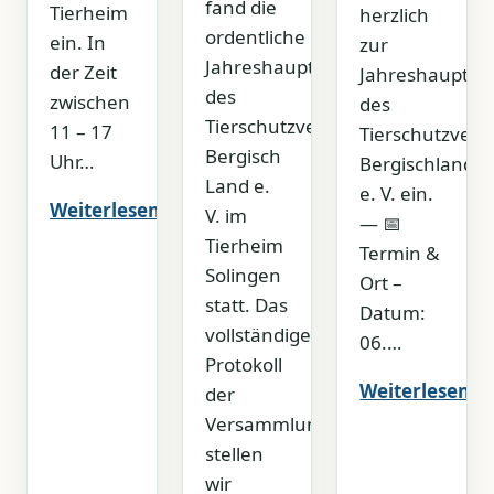
fand die
Tierheim
herzlich
ordentliche
ein. In
zur
Jahreshauptversammlung
der Zeit
Jahreshauptv
des
zwischen
des
Tierschutzvereins
11 – 17
Tierschutzvere
Bergisch
Uhr…
Bergischland
Land e.
e. V. ein.
Weiterlesen
V. im
— 📅
Tierheim
Termin &
Solingen
Ort –
statt. Das
Datum:
vollständige
06.…
Protokoll
Weiterlesen
der
Versammlung
stellen
wir