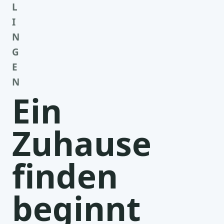
L
I
N
G
E
N
Ein
Zuhause
finden
beginnt