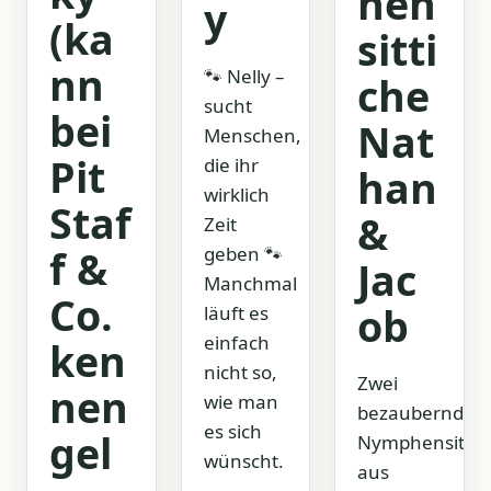
hen
y
(ka
sitti
nn
🐾 Nelly –
che
sucht
bei
Nat
Menschen,
Pit
die ihr
han
wirklich
Staf
&
Zeit
f &
geben 🐾
Jac
Manchmal
Co.
ob
läuft es
einfach
ken
nicht so,
Zwei
nen
wie man
bezaubernde
es sich
gel
Nymphensittic
wünscht.
aus