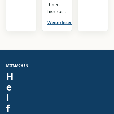
Ihnen
hier zur…
Weiterlesen
MITMACHEN
H
e
l
f