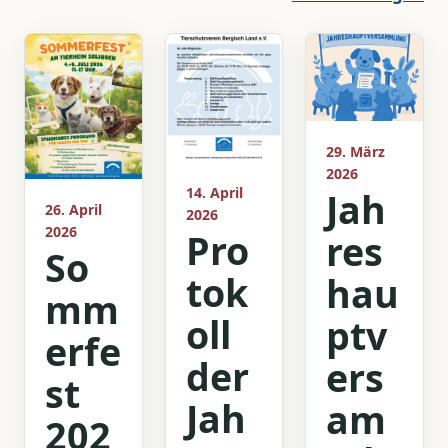
29. März
2026
14. April
Jah
26. April
2026
2026
Pro
res
So
tok
hau
mm
oll
ptv
erfe
der
ers
st
Jah
am
202