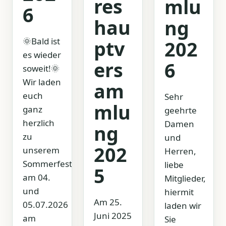
res
mlu
6
hau
ng
🌞Bald ist
ptv
202
es wieder
ers
6
soweit!🌞
Wir laden
am
euch
Sehr
mlu
ganz
geehrte
herzlich
Damen
ng
zu
und
202
unserem
Herren,
Sommerfest
liebe
5
am 04.
Mitglieder,
und
hiermit
Am 25.
05.07.2026
laden wir
Juni 2025
am
Sie