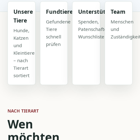
Unsere
Fundtiere
Unterstützen
Team
Tiere
Gefundene
Spenden,
Menschen
Tiere
Patenschaften,
und
Hunde,
schnell
Wunschliste
Zuständigkei
Katzen
prüfen
und
Kleintiere
– nach
Tierart
sortiert
NACH TIERART
Wen
möchten