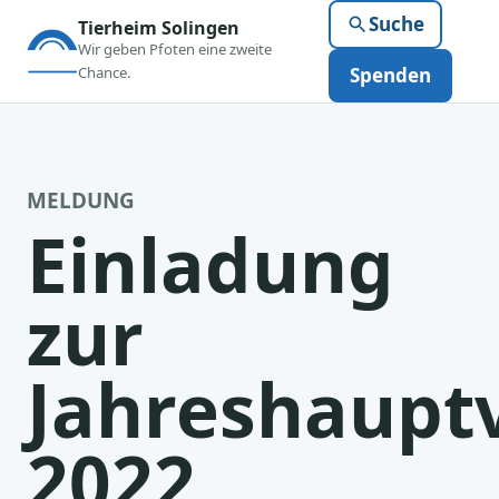
Suche
Tierheim Solingen
Wir geben Pfoten eine zweite
Chance.
Spenden
MELDUNG
Einladung
zur
Jahreshaup
2022