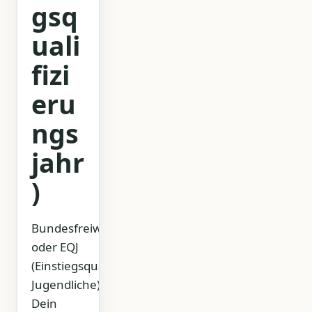
gsq
uali
fizi
eru
ngs
jahr
)
Bundesfreiwilligendienst
oder EQJ
(Einstiegsqualifizierung
Jugendliche)
Dein