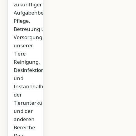
zukünftiger
Aufgabenbereich:
Pflege,
Betreuung und
Versorgung
unserer
Tiere
Reinigung,
Desinfektion
und
Instandhaltung
der
Tierunterkünfte
und der
anderen
Bereiche
Dein