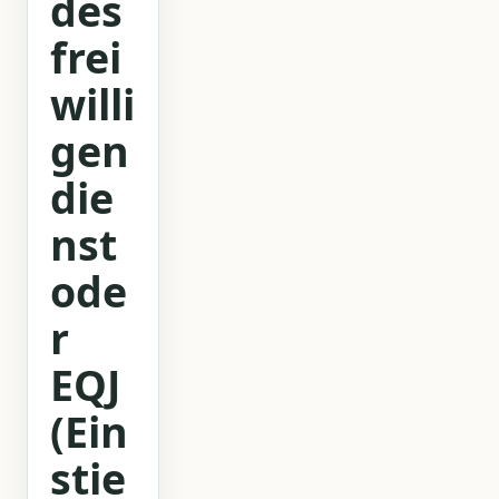
des
frei
willi
gen
die
nst
ode
r
EQJ
(Ein
stie