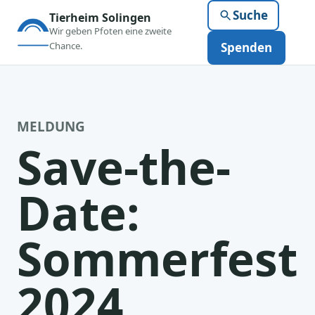
Suche
Tierheim Solingen
Wir geben Pfoten eine zweite
Chance.
Spenden
MELDUNG
Save-the-
Date:
Sommerfest
2024