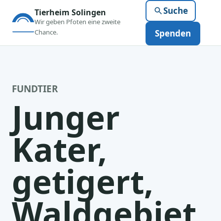
Suche
Tierheim Solingen
Wir geben Pfoten eine zweite
Chance.
Spenden
FUNDTIER
Junger
Kater,
getigert,
Waldgebiet