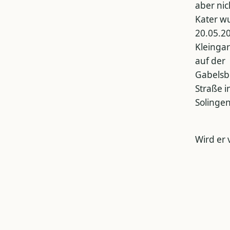
aber nic
Kater w
20.05.20
Kleinga
auf der
Gabelsb
Straße 
Solinge
Wird er 