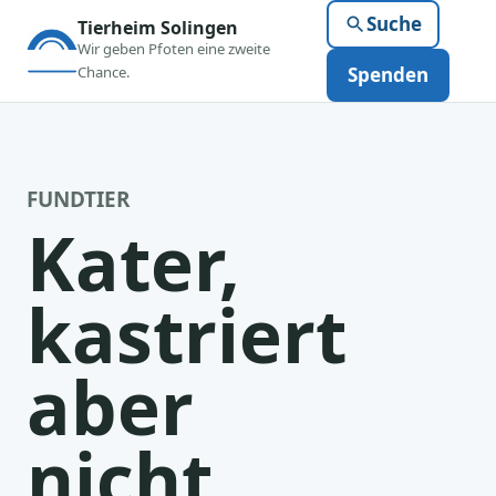
Suche
Tierheim Solingen
Wir geben Pfoten eine zweite
Chance.
Spenden
FUNDTIER
Kater,
kastriert
aber
nicht