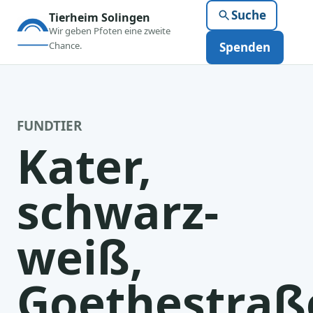
Suche
Tierheim Solingen
Wir geben Pfoten eine zweite
Chance.
Spenden
FUNDTIER
Kater,
schwarz-
weiß,
Goethestraß