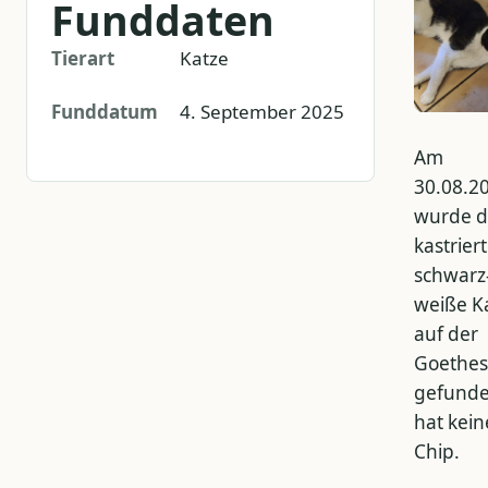
Funddaten
Tierart
Katze
Funddatum
4. September 2025
Am
30.08.2
wurde d
kastriert
schwarz
weiße K
auf der
Goethes
gefunde
hat kei
Chip.