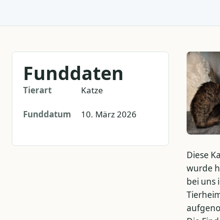
Funddaten
Tierart
Katze
Funddatum
10. März 2026
Diese K
wurde h
bei uns 
Tierhei
aufgen