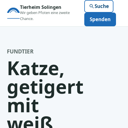
Suche
Tierheim Solingen
Wir geben Pfoten eine zweite
Chance.
Spenden
FUNDTIER
Katze,
getigert
mit
weiß,