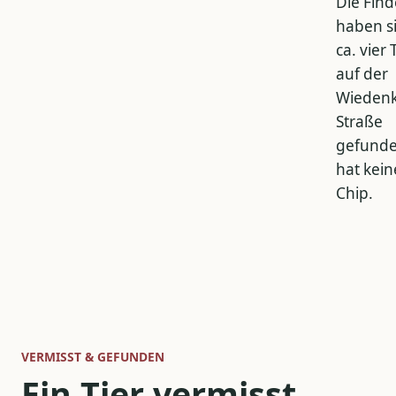
Die Find
haben si
ca. vier
auf der
Wieden
Straße
gefunde
hat kei
Chip.
VERMISST & GEFUNDEN
Ein Tier vermisst