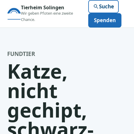
Suche
Tierheim Solingen
Wir geben Pfoten eine zweite
Chance.
Spenden
FUNDTIER
Katze,
nicht
gechipt,
schwarz-