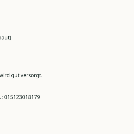
haut)
wird gut versorgt.
el.: 015123018179