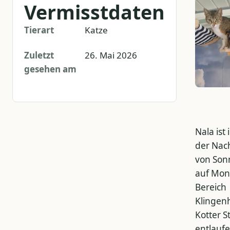
Vermisstdaten
Tierart
Katze
Zuletzt
26. Mai 2026
gesehen am
Nala ist 
der Nac
von Son
auf Mon
Bereich
Klingenh
Kotter S
entlaufe