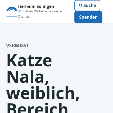
Suche
Tierheim Solingen
Wir geben Pfoten eine zweite
Chance.
Spenden
VERMISST
Katze
Nala,
weiblich,
Bereich