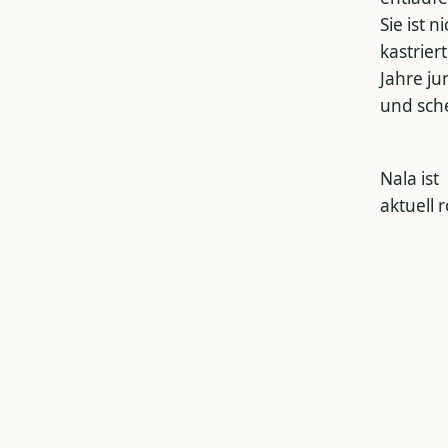
Sie ist n
kastriert
Jahre ju
und sch
Nala ist
aktuell r