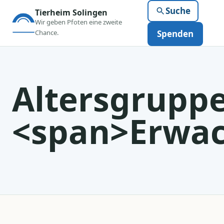
Suche
Tierheim Solingen
Wir geben Pfoten eine zweite
Chance.
Spenden
Altersgruppe
<span>Erwa