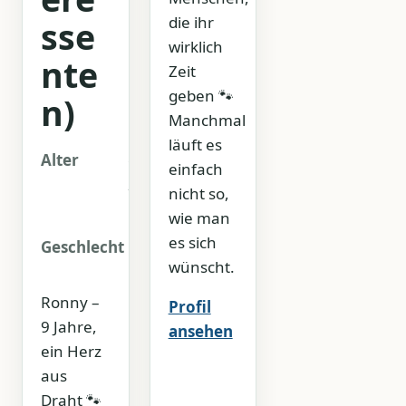
die ihr
sse
wirklich
nte
Zeit
geben 🐾
n)
Manchmal
läuft es
Alter
ca.
einfach
2017
nicht so,
wie man
es sich
Geschlecht
Männlich
wünscht.
Ronny –
Profil
9 Jahre,
ansehen
ein Herz
aus
Draht 🐾