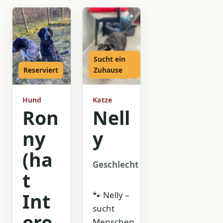
Sucht ein
Reserviert
Zuhause
Hund
Katze
Ron
Nell
ny
y
(ha
Geschlecht
Weiblich
t
Int
🐾 Nelly –
sucht
ere
Menschen,